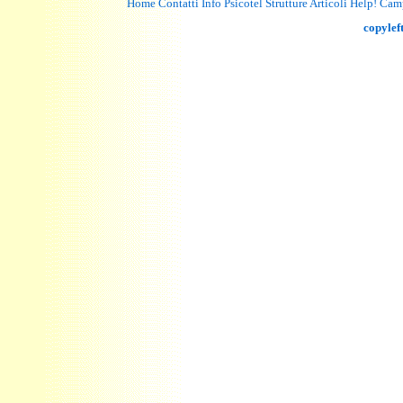
Home
Contatti
Info
Psicotel
Strutture
Articoli
Help!
Cam
copylef