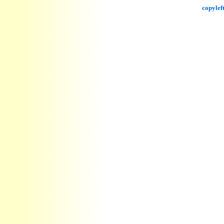
copylef