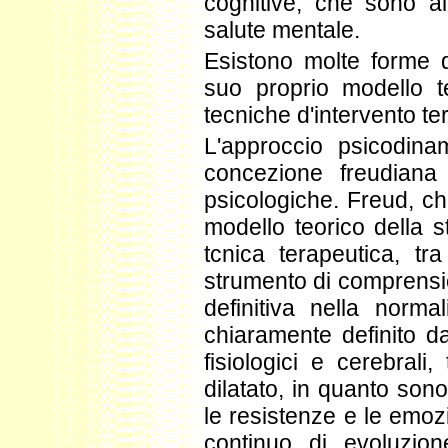
cognitive, che sono al
salute mentale.
Esistono molte forme d
suo proprio modello te
tecniche d'intervento te
L'approccio psicodina
concezione freudiana
psicologiche. Freud, ch
modello teorico della s
tcnica terapeutica, tr
strumento di comprension
definitiva nella norma
chiaramente definito dag
fisiologici e cerebrali
dilatato, in quanto sono
le resistenze e le emoz
continuo di evoluzio