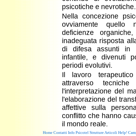
psicotiche e nevrotiche.
Nella concezione psic
ovviamente quello 
deficienze organiche
inadeguata risposta al
di difesa assunti in p
infantile, e divenuti p
periodi evolutivi.
Il lavoro terapeutico
attraverso tecniche 
l'interpretazione del m
l'elaborazione del transf
affettive sulla person
conflitto che hanno caus
il mondo reale.
Home
Contatti
Info
Psicotel
Strutture
Articoli
Help!
Cam